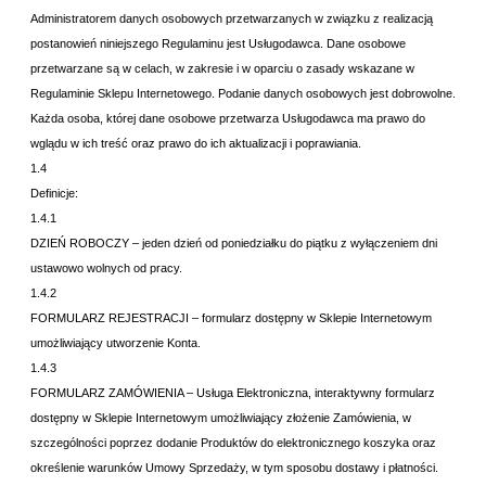
Administratorem danych osobowych przetwarzanych w związku z realizacją
postanowień niniejszego Regulaminu jest Usługodawca. Dane osobowe
przetwarzane są w celach, w zakresie i w oparciu o zasady wskazane w
Regulaminie Sklepu Internetowego. Podanie danych osobowych jest dobrowolne.
Każda osoba, której dane osobowe przetwarza Usługodawca ma prawo do
wglądu w ich treść oraz prawo do ich aktualizacji i poprawiania.
1.4
Definicje:
1.4.1
DZIEŃ ROBOCZY – jeden dzień od
poniedziałku do piątku z wyłączeniem dni
ustawowo wolnych od pracy.
1.4.2
FORMULARZ REJESTRACJI – formularz dostępny w Sklepie Internetowym
umożliwiający utworzenie Konta.
1.4.3
FORMULARZ ZAMÓWIENIA – Usługa Elektroniczna, interaktywny formularz
dostępny w Sklepie Internetowym umożliwiający złożenie Zamówienia, w
szczególności poprzez dodanie Produktów do elektronicznego koszyka oraz
określenie warunków Umowy Sprzedaży, w tym sposobu dostawy i płatności.