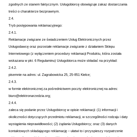
zgodnych ze stanem faktycznym. Usługobiorcę obowiązuje zakaz dostarczania
treści o charakterze bezprawnym.
2.4.
Tryb postępowania reklamacyjnego:
2.4.1.
Reklamacje związane ze świadczeniem Usług Elektronicznych przez
Usługodawcę oraz pozostałe reklamacje związanie z działaniem Sklepu
Internetowego (z wyłączeniem procedury reklamacji Produktu, która została
wskazana w pkt.
6 Regulaminu) Usługobiorca może składać na przykład:
2.4.2.
pisemnie na adres:
ul. Zagrabowicka 25, 25-851 Kielce;
2.4.3.
w formie elektronicznej za pośrednictwem poczty elektronicznej na adres:
biuro@elektronarzedzia.org
;
2.4.4.
zaleca się podanie przez Usługobiorcę w opisie reklamacji: (1) informacji i
okoliczności dotyczących przedmiotu reklamacji, w szczególności rodzaju i daty
wystąpienia nieprawidłowości; (2) żądania Usługobiorcy; oraz (3) danych
kontaktowych składającego reklamację – ułatwi to i przyspieszy rozpatrzenie