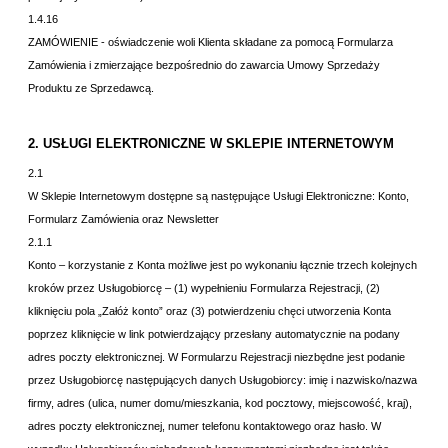
1.4.16
ZAMÓWIENIE - oświadczenie woli Klienta składane za pomocą Formularza
Zamówienia i zmierzające bezpośrednio do zawarcia Umowy Sprzedaży
Produktu ze Sprzedawcą.
2. USŁUGI ELEKTRONICZNE W SKLEPIE INTERNETOWYM
2.1
W Sklepie Internetowym dostępne są następujące Usługi Elektroniczne:
Konto,
Formularz Zamówienia oraz Newsletter
2.1.1
Konto – korzystanie z Konta możliwe jest po wykonaniu łącznie trzech kolejnych
kroków przez Usługobiorcę – (1) wypełnieniu Formularza Rejestracji, (2)
kliknięciu pola „Załóż konto” oraz (3) potwierdzeniu chęci utworzenia Konta
poprzez kliknięcie w link potwierdzający przesłany automatycznie na podany
adres poczty elektronicznej. W Formularzu Rejestracji niezbędne jest podanie
przez Usługobiorcę następujących danych Usługobiorcy: imię i nazwisko/nazwa
firmy, adres (ulica, numer domu/mieszkania, kod pocztowy, miejscowość, kraj),
adres poczty elektronicznej, numer telefonu kontaktowego oraz hasło. W