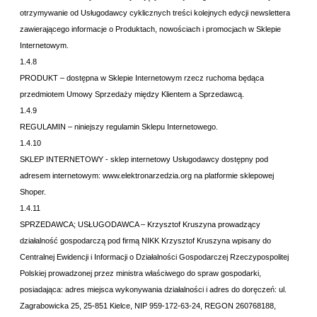
otrzymywanie od Usługodawcy cyklicznych treści kolejnych edycji newslettera
zawierającego informacje o Produktach, nowościach i promocjach w Sklepie
Internetowym.
1.4.8
PRODUKT – dostępna w Sklepie Internetowym rzecz ruchoma będąca
przedmiotem Umowy Sprzedaży między Klientem a Sprzedawcą.
1.4.9
REGULAMIN – niniejszy regulamin Sklepu Internetowego.
1.4.10
SKLEP INTERNETOWY - sklep internetowy Usługodawcy dostępny pod
adresem internetowym:
www.elektronarzedzia.org na platformie sklepowej
Shoper.
1.4.11
SPRZEDAWCA; USŁUGODAWCA – Krzysztof Kruszyna prowadzący
działalność gospodarczą pod firmą NIKK Krzysztof Kruszyna
wpisany do
Centralnej Ewidencji i Informacji o Działalności Gospodarczej Rzeczypospolitej
Polskiej prowadzonej przez ministra właściwego do spraw gospodarki,
posiadająca: adres miejsca wykonywania działalności i adres do doręczeń:
ul.
Zagrabowicka 25, 25-851 Kielce, NIP 959-172-63-24
, REGON 260768188
,