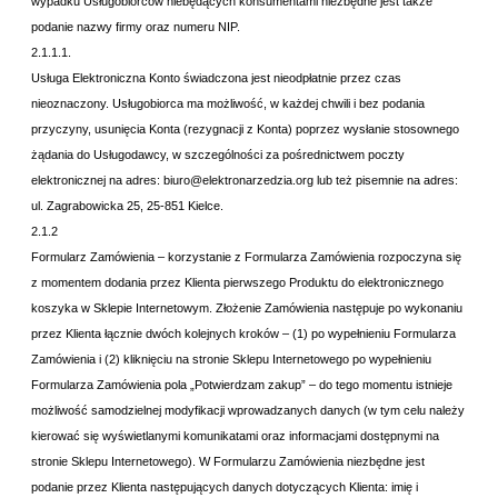
wypadku Usługobiorców niebędących konsumentami niezbędne jest także
podanie nazwy firmy oraz numeru NIP.
2.1.1.1.
Usługa Elektroniczna Konto świadczona jest nieodpłatnie przez czas
nieoznaczony. Usługobiorca ma możliwość, w każdej chwili i bez podania
przyczyny, usunięcia Konta (rezygnacji z Konta) poprzez wysłanie stosownego
żądania do Usługodawcy, w szczególności za pośrednictwem poczty
elektronicznej na adres: biuro@elektronarzedzia.org lub też pisemnie na adres:
ul. Zagrabowicka 25, 25-851 Kielce.
2.1.2
Formularz Zamówienia – korzystanie z Formularza Zamówienia rozpoczyna się
z momentem dodania przez Klienta pierwszego Produktu do elektronicznego
koszyka w Sklepie Internetowym. Złożenie Zamówienia następuje po wykonaniu
przez Klienta łącznie dwóch kolejnych kroków – (1) po wypełnieniu Formularza
Zamówienia i (2) kliknięciu na stronie Sklepu Internetowego po wypełnieniu
Formularza Zamówienia pola „Potwierdzam zakup” – do tego momentu istnieje
możliwość samodzielnej modyfikacji wprowadzanych danych (w tym celu należy
kierować się wyświetlanymi komunikatami oraz informacjami dostępnymi na
stronie Sklepu Internetowego). W Formularzu Zamówienia niezbędne jest
podanie przez Klienta następujących danych dotyczących Klienta: imię i