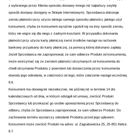
z wybranego przez Klienta sposobu dostawy innego niż najtańszy zwykły
sposób dostawy dostępny w Sklepie Internetowym). Sprzedawca dokonuje
zwrotu płatności przy użyciu takiego samego sposobu płatności, jakiego użył
konsument, chyba że konsument wyraźnie zgodził się na inny sposób zwrotu,
który nie wiąże się dla niego z żadnymi kosztami. W przypadku dokonania
płatności przy użyciu karty płatniczej zwrot środków nastąpi na rachunek
bankowy przypisany do karty płatniczej, za pomocą której dokonano zapłaty.
Jeżeli Sprzedawca nie zaproponował, że sam odbierze Produkt od konsumenta,
może wstrzymać się ze zwrotem płatności otrzymanych od konsumenta do
chwili otrzymania Produktu z powrotem lub dostarczenia przez konsumenta
dowodu jego odesłania, w zależności od tego, które zdarzenie nastąpi wcześniej.
8.6.
Konsument ma obowiązek niezwłocznie, nie później niż w terminie 14 dni
kalendarzowych od dnia, w którym odstąpił od umowy, zwrócić Produkt
Sprzedawcy lub przekazać go osobie upoważnionej przez Sprzedawcę do
odbioru, chyba że Sprzedawca zaproponował, że sam odbierze Produkt. Do
zachowania terminu wystarczy odesłanie Produktu przed jego upływem.
Konsument może zwrócić Produkt na adres:
ul. Zagrabowicka 25, 25-851 Kielce.
8.7.