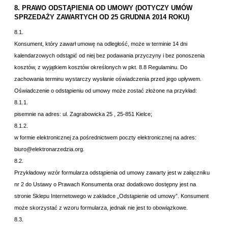
8. PRAWO ODSTĄPIENIA OD UMOWY (DOTYCZY UMÓW
SPRZEDAŻY ZAWARTYCH OD 25 GRUDNIA 2014 ROKU)
8.1.
Konsument, który zawarł umowę na odległość, może w terminie 14 dni
kalendarzowych odstąpić od niej bez podawania przyczyny i bez ponoszenia
kosztów, z wyjątkiem kosztów określonych w
pkt. 8.8 Regulaminu. Do
zachowania terminu wystarczy wysłanie oświadczenia przed jego upływem.
Oświadczenie o odstąpieniu od umowy może zostać złożone na przykład:
8.1.1.
pisemnie na adres:
ul. Zagrabowicka 25 , 25-851 Kielce;
8.1.2.
w formie elektronicznej za pośrednictwem poczty elektronicznej na adres:
biuro@elektronarzedzia.org.
8.2.
Przykładowy wzór formularza odstąpienia od umowy zawarty jest w załączniku
nr 2 do Ustawy o Prawach Konsumenta oraz dodatkowo dostępny jest na
stronie Sklepu Internetowego w zakładce „
Odstąpienie od umowy”. Konsument
może skorzystać z wzoru formularza, jednak nie jest to obowiązkowe.
8.3.