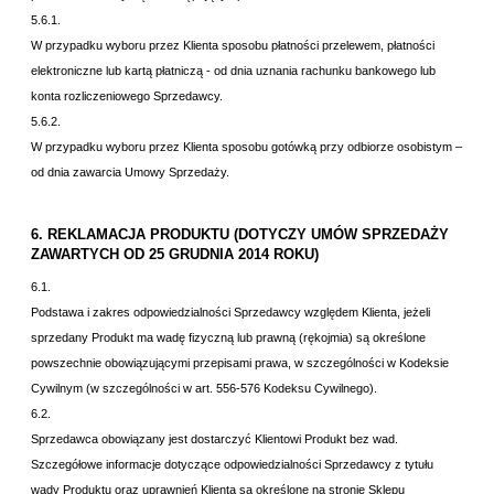
5.6.1.
W przypadku wyboru przez Klienta sposobu płatności przelewem, płatności
elektroniczne lub kartą płatniczą - od dnia uznania rachunku bankowego lub
konta rozliczeniowego Sprzedawcy.
5.6.2.
W przypadku wyboru przez Klienta sposobu gotówką przy odbiorze osobistym –
od dnia zawarcia Umowy Sprzedaży.
6. REKLAMACJA PRODUKTU (DOTYCZY UMÓW SPRZEDAŻY
ZAWARTYCH OD 25 GRUDNIA 2014 ROKU)
6.1.
Podstawa i zakres odpowiedzialności Sprzedawcy względem Klienta, jeżeli
sprzedany Produkt ma wadę fizyczną lub prawną (rękojmia) są określone
powszechnie obowiązującymi przepisami prawa, w szczególności w Kodeksie
Cywilnym (w szczególności w art. 556-576 Kodeksu Cywilnego).
6.2.
Sprzedawca obowiązany jest dostarczyć Klientowi Produkt bez wad.
Szczegółowe informacje dotyczące odpowiedzialności Sprzedawcy z tytułu
wady Produktu oraz uprawnień Klienta są określone na stronie Sklepu