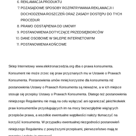
REKLAMACJA PRODUKTU
POZASĄDOWE SPOSOBY ROZPATRYWANIA REKLAMACJI I
DOCHODZENIA ROSZCZEŃ ORAZ ZASADY DOSTĘPU DO TYCH
PROCEDUR
PRAWO ODSTĄPIENIA OD UMOWY
POSTANOWIENIA DOTYCZĄCE PRZEDSIĘBIORCÓW
DANE OSOBOWE W SKLEPIE INTERNETOWYM
POSTANOWIENIA KOŃCOWE
Sklep Internetowy
www.elektronarzedzia.org dba o prawa konsumenta.
Konsument nie może zrzec się praw przyznanych mu w Ustawie o Prawach
Konsumenta. Postanowienia umów mniej korzystne dla konsumenta niż
postanowienia Ustawy o Prawach Konsumenta są nieważne, a w ich miejsce
stosuje się przepisy Ustawy o Prawach Konsumenta. Dlatego też postanowienia
niniejszego Regulaminu nie mają na celu wyłączać ani ograniczać jakichkolwiek
praw konsumentów przysługujących im na mocy bezwzględnie wiążących
przepisów prawa, a wszelkie ewentualne wątpliwości należy tłumaczyć na
korzyść konsumenta. W przypadku ewentualnej niezgodności postanowień
niniejszego Regulaminu z powyższymi przepisami, pierwszeństwo mają te
przepisy i należy je stosować.