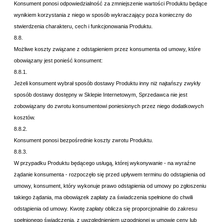
Konsument ponosi odpowiedzialność za zmniejszenie wartości Produktu będące
wynikiem korzystania z niego w sposób wykraczający poza konieczny do
stwierdzenia charakteru, cech i funkcjonowania Produktu.
8.8.
Możliwe koszty związane z odstąpieniem przez konsumenta od umowy, które
obowiązany jest ponieść konsument:
8.8.1.
Jeżeli konsument wybrał sposób dostawy Produktu inny niż najtańszy zwykły
sposób dostawy dostępny w Sklepie Internetowym, Sprzedawca nie jest
zobowiązany do zwrotu konsumentowi poniesionych przez niego dodatkowych
kosztów.
8.8.2.
Konsument ponosi bezpośrednie koszty zwrotu Produktu.
8.8.3.
W przypadku Produktu będącego usługą, której wykonywanie - na wyraźne
żądanie konsumenta - rozpoczęło się przed upływem terminu do odstąpienia od
umowy, konsument, który wykonuje prawo odstąpienia od umowy po zgłoszeniu
takiego żądania, ma obowiązek zapłaty za świadczenia spełnione do chwili
odstąpienia od umowy. Kwotę zapłaty oblicza się proporcjonalnie do zakresu
spełnionego świadczenia, z uwzględnieniem uzgodnionej w umowie ceny lub