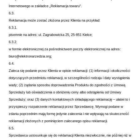
Internetowego w zakładce „
Reklamacja towaru”.
6.3.
Reklamacja może zostać złożona przez Klienta na przykład:
6.3.1.
pisemnie na adres:
ul. Zagrabowicka 25, 25-851 Kielce;
6.3.2.
w formie elektronicznej za pośrednictwem poczty elektronicznej na adres:
biuro@elektronarzedzia.org
;
6.4.
Zaleca się podanie przez Klienta w opisie reklamacji: (1) informacji i okoliczności
dotyczących przedmiotu reklamacji, w szczególności rodzaju i daty wystąpienia
wady; (2) żądania sposobu doprowadzenia Produktu do zgodności z Umową
Sprzedaży lub oświadczenia o obniżeniu ceny albo odstąpieniu od Umowy
Sprzedaży; oraz (3) danych kontaktowych składającego reklamację – ułatwi to i
przyspieszy rozpatrzenie reklamacji przez Sprzedawcę. Wymogi podane w
zdaniu poprzednim mają formę jedynie zalecenia i nie wpływają na skuteczność
reklamacji złożonych z pominięciem zalecanego opisu reklamacji.
6.5.
Sprzedawca ustosunkuje się do reklamacji Klienta niezwłocznie, nie później niż w