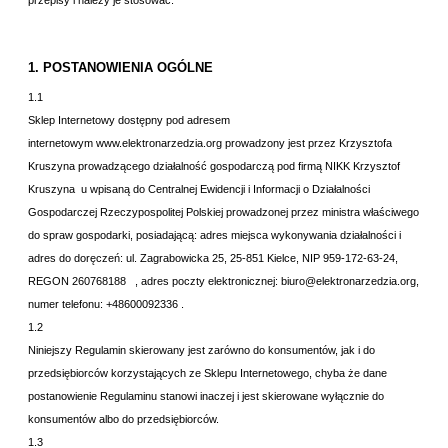
1. POSTANOWIENIA OGÓLNE
1.1
Sklep Internetowy dostępny pod adresem
internetowym www.elektronarzedzia.org
prowadzony jest przez Krzysztofa
Kruszyna
prowadzącego działalność gospodarczą pod firmą NIKK Krzysztof
Kruszyna
u
wpisaną do Centralnej Ewidencji i Informacji o Działalności
Gospodarczej Rzeczypospolitej Polskiej prowadzonej przez ministra właściwego
do spraw gospodarki, posiadającą: adres miejsca wykonywania działalności i
adres do doręczeń: u
l. Zagrabowicka 25, 25-851 Kielce
, NIP 959-172-63-24
,
REGON 260768188
, adres poczty elektronicznej: biuro@elektronarzedzia.org
,
numer telefonu: +48
600092336
.
1.2
Niniejszy Regulamin skierowany jest zarówno do konsumentów, jak i do
przedsiębiorców korzystających ze Sklepu Internetowego, chyba że dane
postanowienie Regulaminu stanowi inaczej i jest skierowane wyłącznie do
konsumentów albo do przedsiębiorców.
1.3