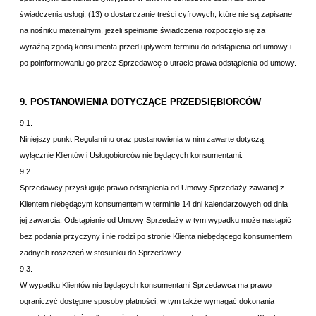
świadczenia usługi; (13) o dostarczanie treści cyfrowych, które nie są zapisane
na nośniku materialnym, jeżeli spełnianie świadczenia rozpoczęło się za
wyraźną zgodą konsumenta przed upływem terminu do odstąpienia od umowy i
po poinformowaniu go przez Sprzedawcę o utracie prawa odstąpienia od umowy.
9. POSTANOWIENIA DOTYCZĄCE PRZEDSIĘBIORCÓW
9.1.
Niniejszy punkt Regulaminu oraz postanowienia w nim zawarte dotyczą
wyłącznie Klientów i Usługobiorców nie będących konsumentami.
9.2.
Sprzedawcy przysługuje prawo odstąpienia od Umowy Sprzedaży zawartej z
Klientem niebędącym konsumentem w terminie 14 dni kalendarzowych od dnia
jej zawarcia. Odstąpienie od Umowy Sprzedaży w tym wypadku może nastąpić
bez podania przyczyny i nie rodzi po stronie Klienta niebędącego konsumentem
żadnych roszczeń w stosunku do Sprzedawcy.
9.3.
W wypadku Klientów nie będących konsumentami Sprzedawca ma prawo
ograniczyć dostępne sposoby płatności, w tym także wymagać dokonania