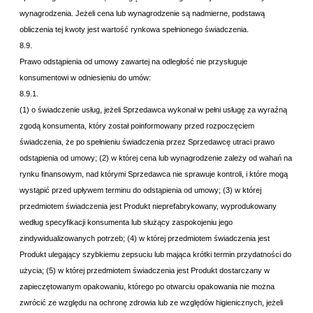
wynagrodzenia. Jeżeli cena lub wynagrodzenie są nadmierne, podstawą
obliczenia tej kwoty jest wartość rynkowa spełnionego świadczenia.
8.9.
Prawo odstąpienia od umowy zawartej na odległość nie przysługuje
konsumentowi w odniesieniu do umów:
8.9.1.
(1) o świadczenie usług, jeżeli Sprzedawca wykonał w pełni usługę za wyraźną
zgodą konsumenta, który został poinformowany przed rozpoczęciem
świadczenia, że po spełnieniu świadczenia przez Sprzedawcę utraci prawo
odstąpienia od umowy; (2) w której cena lub wynagrodzenie zależy od wahań na
rynku finansowym, nad którymi Sprzedawca nie sprawuje kontroli, i które mogą
wystąpić przed upływem terminu do odstąpienia od umowy; (3) w której
przedmiotem świadczenia jest Produkt nieprefabrykowany, wyprodukowany
według specyfikacji konsumenta lub służący zaspokojeniu jego
zindywidualizowanych potrzeb; (4) w której przedmiotem świadczenia jest
Produkt ulegający szybkiemu zepsuciu lub mająca krótki termin przydatności do
użycia; (5) w której przedmiotem świadczenia jest Produkt dostarczany w
zapieczętowanym opakowaniu, którego po otwarciu opakowania nie można
zwrócić ze względu na ochronę zdrowia lub ze względów higienicznych, jeżeli