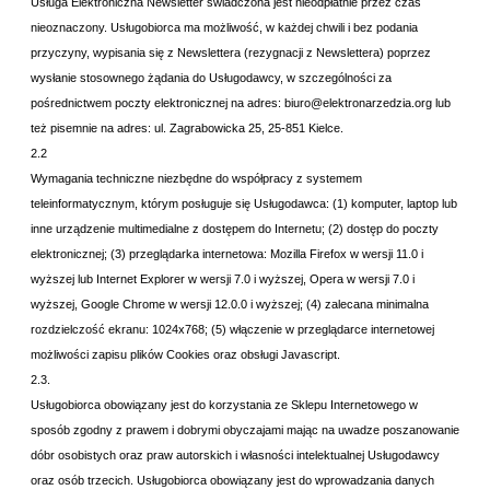
Usługa Elektroniczna Newsletter świadczona jest nieodpłatnie przez czas
nieoznaczony. Usługobiorca ma możliwość, w każdej chwili i bez podania
przyczyny, wypisania się z Newslettera (rezygnacji z Newslettera) poprzez
wysłanie stosownego żądania do Usługodawcy, w szczególności za
pośrednictwem poczty elektronicznej na adres: biuro@elektronarzedzia.org lub
też pisemnie na adres: ul. Zagrabowicka 25, 25-851 Kielce.
2.2
Wymagania techniczne niezbędne do współpracy z systemem
teleinformatycznym, którym posługuje się Usługodawca:
(1) komputer, laptop lub
inne urządzenie multimedialne z dostępem do Internetu; (2) dostęp do poczty
elektronicznej; (3) przeglądarka internetowa: Mozilla Firefox w wersji 11.0 i
wyższej lub Internet Explorer w wersji 7.0 i wyższej, Opera w wersji 7.0 i
wyższej, Google Chrome w wersji 12.0.0 i wyższej; (4) zalecana minimalna
rozdzielczość ekranu: 1024x768; (5) włączenie w przeglądarce internetowej
możliwości zapisu plików Cookies oraz obsługi Javascript.
2.3.
Usługobiorca obowiązany jest do korzystania ze Sklepu Internetowego w
sposób zgodny z prawem i dobrymi obyczajami mając na uwadze poszanowanie
dóbr osobistych oraz praw autorskich i własności intelektualnej Usługodawcy
oraz osób trzecich. Usługobiorca obowiązany jest do wprowadzania danych