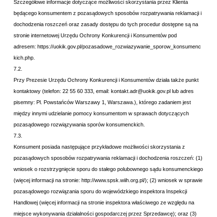
Szczegółowe informacje dotyczące możliwości skorzystania przez Klienta
będącego konsumentem z pozasądowych sposobów rozpatrywania reklamacji i
dochodzenia roszczeń oraz zasady dostępu do tych procedur dostępne są na
stronie internetowej Urzędu Ochrony Konkurencji i Konsumentów pod
adresem:
https://uokik.gov.pl/pozasadowe_rozwiazywanie_sporow_konsumenc
kich.php
.
7.2.
Przy Prezesie Urzędu Ochrony Konkurencji i Konsumentów działa także punkt
kontaktowy (telefon: 22 55 60 333, email: kontakt.adr@uokik.gov.pl lub adres
pisemny: Pl. Powstańców Warszawy 1, Warszawa.), którego zadaniem jest
między innymi udzielanie pomocy konsumentom w sprawach dotyczących
pozasądowego rozwiązywania sporów konsumenckich.
7.3.
Konsument posiada następujące przykładowe możliwości skorzystania z
pozasądowych sposobów rozpatrywania reklamacji i dochodzenia roszczeń: (1)
wniosek o rozstrzygnięcie sporu do stałego polubownego sądu konsumenckiego
(więcej informacji na stronie:
http://www.spsk.wiih.org.pl/
); (2) wniosek w sprawie
pozasądowego rozwiązania sporu do wojewódzkiego inspektora Inspekcji
Handlowej (więcej informacji na stronie inspektora właściwego ze względu na
miejsce wykonywania działalności gospodarczej przez Sprzedawcę); oraz (3)