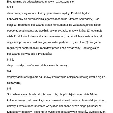
Bieg terminu do odstąpienia od umowy rozpoczyna się:
8.3.1.
dla umowy, w wykonaniu której Sprzedawca wydaje Produkt, będąc
zobowiązany do przeniesienia jego własności (np. Umowa Sprzedaży) – od
objęcia Produktu w posiadanie przez konsumenta lub wskazaną przez niego
osobę trzecią inną niż przewoźnik, a w przypadku umowy, która: (1) obejmuje
wiele Produktów, które są dostarczane osobno, partiami lub w częściach – od
objęcia w posiadanie ostatniego Produktu, partii lub części albo (2) polega na
regularnym dostarczaniu Produktów przez czas oznaczony – od objęcia w
posiadanie pierwszego z Produktów;
8.3.2.
dla pozostałych umów – od dnia zawarcia umowy.
8.4.
W przypadku odstąpienia od umowy zawartej na odległość umowę uważa się za
niezawartą.
8.5.
Sprzedawca ma obowiązek niezwłocznie, nie później niż w terminie 14 dni
kalendarzowych od dnia otrzymania oświadczenia konsumenta o odstąpieniu od
umowy, zwrócić konsumentowi wszystkie dokonane przez niego płatności, w
tym koszty dostawy Produktu (z wyjątkiem dodatkowych kosztów wynikających