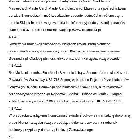
Płatności elektroniczne i płatności kartą płatniczą Visa, Visa Electron,
MasterCard, MasterCard, MasterCard Electronic, Maestro, za pośrednictwem
serwisu Bluemedia.pl – możliwe aktualne sposoby płatności określone są na
stronie Sklepu Internetowego w zakładce informacyjnej dotyczącej sposobów
płatności oraz na stronie internetowej
http://www.bluemedia.pl
.
4.1.4.1.
Rozliczenia transakcji płatnościami elektronicznymi i kartą płatniczą
przeprowadzane są zgodnie z wyborem Klienta za pośrednictwem serwisu
Bluemedia.pl. Obsługę płatności elektronicznych i kartą płatniczą prowadzi:
4.1.4.1.1.
BlueMedia.pl – spółka Blue Media S.A. z siedzibą w Sopocie (adres siedziby: ul.
Powstańców Warszawy 6 81-718 Sopot), wpisana do Rejestru Przedsiębiorców
Krajowego Rejestru Sądowego pod numerem: 0000320590, akta rejestrowe
przechowywane przez Sąd Rejonowy Gdańsk - Północ w Gdańsku, kapitał
zakładowy w wysokości 2.000.000 zł w całości opłacony, NIP: 5851351185.
4.1.4.1.2.
W przypadku wystąpienia konieczność zwrotu środków za transakcję dokonaną
przez klienta kartą płatniczą sprzedający dokonana zwrotu na rachunek
bankowy przypisany do karty płatniczej Zamawiającego.
4.2.