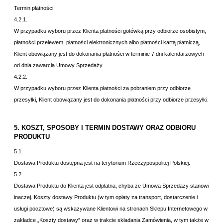
Termin płatności:
4.2.1.
W przypadku wyboru przez Klienta
płatności gotówką przy odbiorze osobistym,
płatności przelewem, płatności elektronicznych albo płatności kartą płatniczą,
Klient obowiązany jest do dokonania płatności
w terminie 7 dni kalendarzowych
od dnia zawarcia Umowy Sprzedaży.
4.2.2.
W przypadku wyboru przez Klienta płatności
za pobraniem przy odbiorze
przesyłki, Klient obowiązany jest do dokonania płatności przy odbiorze przesyłki.
5. KOSZT, SPOSOBY I TERMIN DOSTAWY ORAZ ODBIORU
PRODUKTU
5.1.
Dostawa Produktu dostępna jest na terytorium Rzeczypospolitej Polskiej.
5.2.
Dostawa Produktu do Klienta jest odpłatna, chyba że Umowa Sprzedaży stanowi
inaczej. Koszty dostawy Produktu (w tym opłaty za transport, dostarczenie i
usługi pocztowe) są wskazywane Klientowi na stronach Sklepu Internetowego w
zakładce
„Koszty dostawy” oraz w trakcie składania Zamówienia, w tym także w