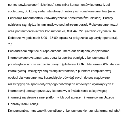
pomoc powiatowego (miejskiego) rzecznika konsumentów lub organizacji
społecznej, do której zadań statutowych należy ochrona konsumentów (m.in.
Federacja Konsumentów, Stowarzyszenie Konsumentów Polskich). Porady
udzielane są między innymi mailowo pod adresem porady@dlakonsumentow.pl
oraz pod numerem infolinii konsumenckiej 801 440 220 (infolinia czynna w Dni
Robocze, w godzinach 8:00 - 18:00, opłata za połączenie wg taryfy operatora).
7.4.
Pod adresem
http://ec.europa.eu/consumers/odr
dostępna jest platforma
internetowego systemu rozstrzygania sporów pomiędzy konsumentami i
przedsiębiorcami na szczeblu unijnym (platforma ODR). Platforma ODR stanowi
interaktywną i wielojęzyczną stronę internetową z punktem kompleksowej
obsługi dla konsumentów i przedsiębiorców dążących do pozasądowego
rozstrzygnięcia sporu dotyczącego zobowiązań umownych wynikających z
internetowej umowy sprzedaży lub umowy o świadczenie usług (więcej
informacji na stronie samej platformy lub pod adresem internetowym Urzędu
Ochrony Konkurencji i
Konsumentów:
https://uokik.gov.pl/spory_konsumenckie_faq_platforma_odr.php
)
.