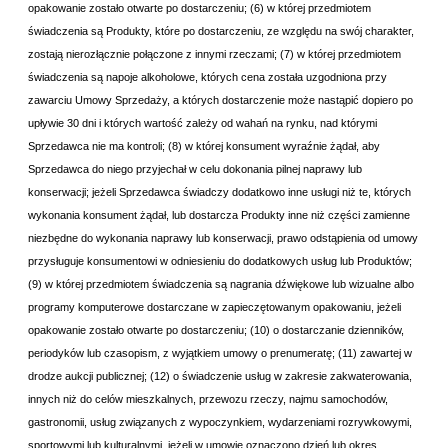
opakowanie zostało otwarte po dostarczeniu; (6) w której przedmiotem
świadczenia są Produkty, które po dostarczeniu, ze względu na swój charakter,
zostają nierozłącznie połączone z innymi rzeczami; (7) w której przedmiotem
świadczenia są napoje alkoholowe, których cena została uzgodniona przy
zawarciu Umowy Sprzedaży, a których dostarczenie może nastąpić dopiero po
upływie 30 dni i których wartość zależy od wahań na rynku, nad którymi
Sprzedawca nie ma kontroli; (8) w której konsument wyraźnie żądał, aby
Sprzedawca do niego przyjechał w celu dokonania pilnej naprawy lub
konserwacji; jeżeli Sprzedawca świadczy dodatkowo inne usługi niż te, których
wykonania konsument żądał, lub dostarcza Produkty inne niż części zamienne
niezbędne do wykonania naprawy lub konserwacji, prawo odstąpienia od umowy
przysługuje konsumentowi w odniesieniu do dodatkowych usług lub Produktów;
(9) w której przedmiotem świadczenia są nagrania dźwiękowe lub wizualne albo
programy komputerowe dostarczane w zapieczętowanym opakowaniu, jeżeli
opakowanie zostało otwarte po dostarczeniu; (10) o dostarczanie dzienników,
periodyków lub czasopism, z wyjątkiem umowy o prenumeratę; (11) zawartej w
drodze aukcji publicznej; (12) o świadczenie usług w zakresie zakwaterowania,
innych niż do celów mieszkalnych, przewozu rzeczy, najmu samochodów,
gastronomii, usług związanych z wypoczynkiem, wydarzeniami rozrywkowymi,
sportowymi lub kulturalnymi, jeżeli w umowie oznaczono dzień lub okres