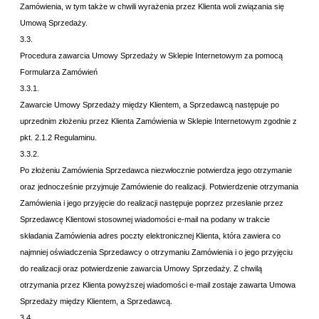
Zamówienia, w tym także w chwili wyrażenia przez Klienta woli związania się
Umową Sprzedaży.
3.3.
Procedura zawarcia Umowy Sprzedaży w Sklepie Internetowym za pomocą
Formularza Zamówień
3.3.1.
Zawarcie Umowy Sprzedaży między Klientem, a Sprzedawcą następuje po
uprzednim złożeniu przez Klienta Zamówienia w Sklepie Internetowym zgodnie z
pkt.
2.1.2 Regulaminu.
3.3.2.
Po złożeniu Zamówienia Sprzedawca niezwłocznie potwierdza jego otrzymanie
oraz jednocześnie przyjmuje Zamówienie do realizacji. Potwierdzenie otrzymania
Zamówienia i jego przyjęcie do realizacji następuje poprzez przesłanie przez
Sprzedawcę Klientowi stosownej wiadomości e-mail na podany w trakcie
składania Zamówienia adres poczty elektronicznej Klienta, która zawiera co
najmniej oświadczenia Sprzedawcy o otrzymaniu Zamówienia i o jego przyjęciu
do realizacji oraz potwierdzenie zawarcia Umowy Sprzedaży. Z chwilą
otrzymania przez Klienta powyższej wiadomości e-mail zostaje zawarta Umowa
Sprzedaży między Klientem, a Sprzedawcą.
3.4.