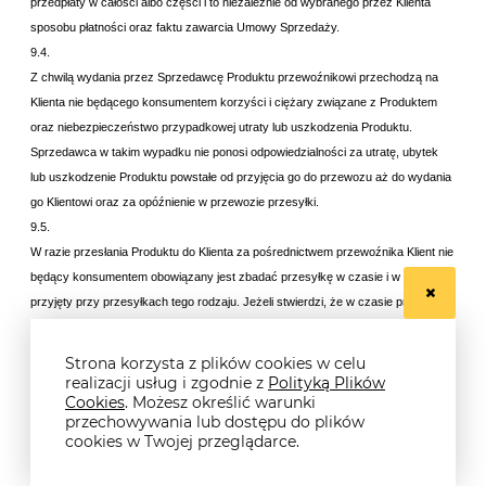
przedpłaty w całości albo części i to niezależnie od wybranego przez Klienta
sposobu płatności oraz faktu zawarcia Umowy Sprzedaży.
9.4.
Z chwilą wydania przez Sprzedawcę Produktu przewoźnikowi przechodzą na
Klienta nie będącego konsumentem korzyści i ciężary związane z Produktem
oraz niebezpieczeństwo przypadkowej utraty lub uszkodzenia Produktu.
Sprzedawca w takim wypadku nie ponosi odpowiedzialności za utratę, ubytek
lub uszkodzenie Produktu powstałe od przyjęcia go do przewozu aż do wydania
go Klientowi oraz za opóźnienie w przewozie przesyłki.
9.5.
W razie przesłania Produktu do Klienta za pośrednictwem przewoźnika Klient nie
będący konsumentem obowiązany jest zbadać przesyłkę w czasie i w sposób
przyjęty przy przesyłkach tego rodzaju. Jeżeli stwierdzi, że w czasie przewozu
nastąpił ubytek lub uszkodzenie Produktu, obowiązany jest dokonać wszelkich
czynności niezbędnych do ustalenia odpowiedzialności przewoźnika.
Strona korzysta z plików cookies w celu
9.6.
realizacji usług i zgodnie z
Polityką Plików
Cookies
. Możesz określić warunki
Zgodnie z art. 558 § 1 Kodeksu Cywilnego odpowiedzialność Sprzedawcy z
przechowywania lub dostępu do plików
tytułu rękojmi za Produkt wobec Klienta nie będącego konsumentem zostaje
cookies w Twojej przeglądarce.
wyłączona.
9.7.