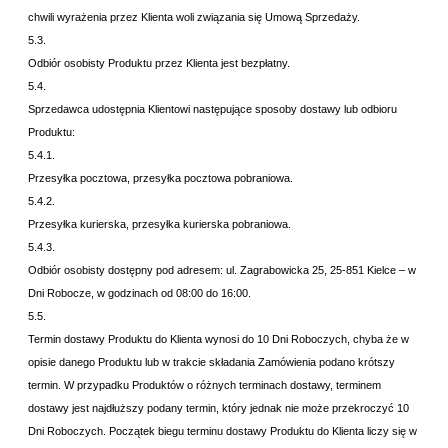
chwili wyrażenia przez Klienta woli związania się Umową Sprzedaży.
5.3.
Odbiór osobisty Produktu przez Klienta jest bezpłatny.
5.4.
Sprzedawca udostępnia Klientowi następujące sposoby dostawy lub odbioru
Produktu:
5.4.1.
Przesyłka pocztowa, przesyłka pocztowa pobraniowa.
5.4.2.
Przesyłka kurierska, przesyłka kurierska pobraniowa.
5.4.3.
Odbiór osobisty dostępny pod adresem: ul. Zagrabowicka 25, 25-851 Kielce – w
Dni Robocze, w godzinach od 08:00 do 16:00.
5.5.
Termin dostawy Produktu do Klienta wynosi do
10 Dni Roboczych, chyba że w
opisie danego Produktu lub w trakcie składania Zamówienia podano krótszy
termin. W przypadku Produktów o różnych terminach dostawy, terminem
dostawy jest najdłuższy podany termin, który jednak nie może przekroczyć
10
Dni Roboczych. Początek biegu terminu dostawy Produktu do Klienta liczy się w