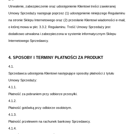
Utrwalenie, zabezpieczenie oraz udostępnienie Klientowi treści zawieranej
Umowy Sprzedaży następuje poprzez (1) udostępnienie niniejszego Regulaminu
na stronie Sklepu Internetowego oraz (2) przesłanie Klientowi wiadomości e-mail,
o której mowa w pkt.
3.3.2. Regulaminu. Treść Umowy Sprzedaży jest
dodatkowo utrwalona i zabezpieczona w systemie informatycznym Sklepu
Internetowego Sprzedawcy.
4. SPOSOBY I TERMINY PŁATNOŚCI ZA PRODUKT
4.1.
Sprzedawca udostępnia Klientowi następujące sposoby płatności z tytułu
Umowy Sprzedaży:
4.1.1.
Płatność za pobraniem przy odbiorze przesyłki.
4.1.2.
Płatność gotówką przy odbiorze osobistym.
4.1.3.
Płatność przelewem na rachunek bankowy Sprzedawcy.
4.1.4.