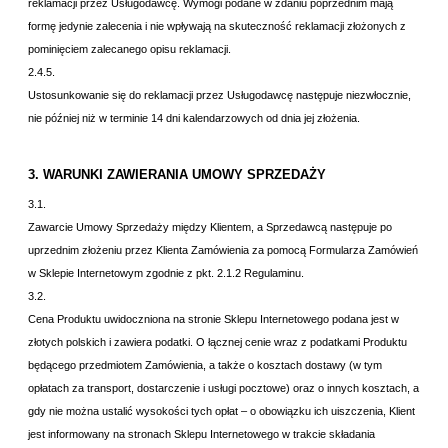
reklamacji przez Usługodawcę. Wymogi podane w zdaniu poprzednim mają
formę jedynie zalecenia i nie wpływają na skuteczność reklamacji złożonych z
pominięciem zalecanego opisu reklamacji.
2.4.5.
Ustosunkowanie się do reklamacji przez Usługodawcę następuje niezwłocznie,
nie później niż w terminie 14 dni kalendarzowych od dnia jej złożenia.
3. WARUNKI ZAWIERANIA UMOWY SPRZEDAŻY
3.1.
Zawarcie Umowy Sprzedaży między Klientem, a Sprzedawcą następuje po
uprzednim złożeniu przez Klienta Zamówienia za pomocą Formularza Zamówień
w Sklepie Internetowym zgodnie z
pkt. 2.1.2 Regulaminu.
3.2.
Cena Produktu uwidoczniona na stronie Sklepu Internetowego podana jest w
złotych polskich i zawiera podatki. O łącznej cenie wraz z podatkami Produktu
będącego przedmiotem Zamówienia, a także o kosztach dostawy (w tym
opłatach za transport, dostarczenie i usługi pocztowe) oraz o innych kosztach, a
gdy nie można ustalić wysokości tych opłat – o obowiązku ich uiszczenia, Klient
jest informowany na stronach Sklepu Internetowego w trakcie składania