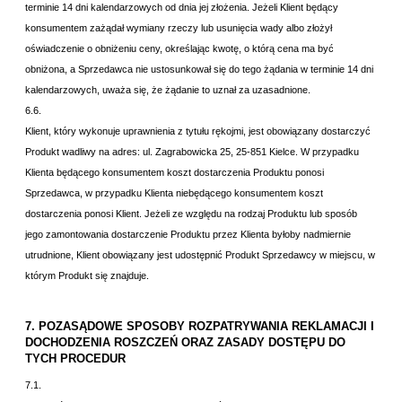
terminie 14 dni kalendarzowych od dnia jej złożenia. Jeżeli Klient będący
konsumentem zażądał wymiany rzeczy lub usunięcia wady albo złożył
oświadczenie o obniżeniu ceny, określając kwotę, o którą cena ma być
obniżona, a Sprzedawca nie ustosunkował się do tego żądania w terminie 14 dni
kalendarzowych, uważa się, że żądanie to uznał za uzasadnione.
6.6.
Klient, który wykonuje uprawnienia z tytułu rękojmi, jest obowiązany dostarczyć
Produkt wadliwy na adres:
ul. Zagrabowicka 25, 25-851 Kielce. W przypadku
Klienta będącego konsumentem koszt dostarczenia Produktu ponosi
Sprzedawca, w przypadku Klienta niebędącego konsumentem koszt
dostarczenia ponosi Klient. Jeżeli ze względu na rodzaj Produktu lub sposób
jego zamontowania dostarczenie Produktu przez Klienta byłoby nadmiernie
utrudnione, Klient obowiązany jest udostępnić Produkt Sprzedawcy w miejscu, w
którym Produkt się znajduje.
7. POZASĄDOWE SPOSOBY ROZPATRYWANIA REKLAMACJI I
DOCHODZENIA ROSZCZEŃ ORAZ ZASADY DOSTĘPU DO
TYCH PROCEDUR
7.1.