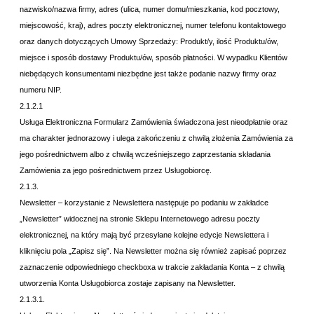
nazwisko/nazwa firmy, adres (ulica, numer domu/mieszkania, kod pocztowy,
miejscowość, kraj), adres poczty elektronicznej, numer telefonu kontaktowego
oraz danych dotyczących Umowy Sprzedaży: Produkt/y, ilość Produktu/ów,
miejsce i sposób dostawy Produktu/ów, sposób płatności. W wypadku Klientów
niebędących konsumentami niezbędne jest także podanie nazwy firmy oraz
numeru NIP.
2.1.2.1
Usługa Elektroniczna Formularz Zamówienia świadczona jest nieodpłatnie oraz
ma charakter jednorazowy i ulega zakończeniu z chwilą złożenia Zamówienia za
jego pośrednictwem albo z chwilą wcześniejszego zaprzestania składania
Zamówienia za jego pośrednictwem przez Usługobiorcę.
2.1.3.
Newsletter – korzystanie z Newslettera następuje po podaniu w zakładce
„Newsletter” widocznej na stronie Sklepu Internetowego adresu poczty
elektronicznej, na który mają być przesyłane kolejne edycje Newslettera i
kliknięciu pola „Zapisz się”. Na Newsletter można się również zapisać poprzez
zaznaczenie odpowiedniego checkboxa w trakcie zakładania Konta – z chwilą
utworzenia Konta Usługobiorca zostaje zapisany na Newsletter.
2.1.3.1.