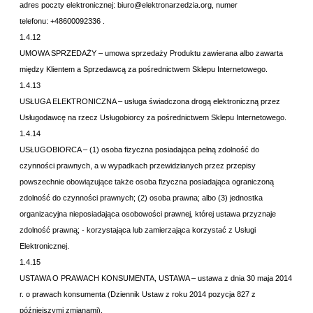
adres poczty elektronicznej: biuro@elektronarzedzia.org
, numer
telefonu:
+48600092336
.
1.4.12
UMOWA SPRZEDAŻY – umowa sprzedaży Produktu zawierana albo zawarta
między Klientem a Sprzedawcą za pośrednictwem Sklepu Internetowego.
1.4.13
USŁUGA ELEKTRONICZNA – usługa świadczona drogą elektroniczną przez
Usługodawcę na rzecz Usługobiorcy za pośrednictwem Sklepu Internetowego.
1.4.14
USŁUGOBIORCA – (1) osoba fizyczna posiadająca pełną zdolność do
czynności prawnych, a w wypadkach przewidzianych przez przepisy
powszechnie obowiązujące także osoba fizyczna posiadająca ograniczoną
zdolność do czynności prawnych; (2) osoba prawna; albo (3) jednostka
organizacyjna nieposiadająca osobowości prawnej, której ustawa przyznaje
zdolność prawną; - korzystająca lub zamierzająca korzystać z Usługi
Elektronicznej.
1.4.15
USTAWA O PRAWACH KONSUMENTA, USTAWA – ustawa z dnia 30 maja 2014
r. o prawach konsumenta (Dziennik Ustaw z roku 2014 pozycja 827 z
późniejszymi zmianami).