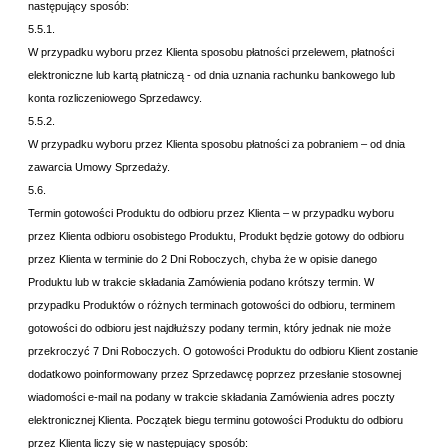
następujący sposób:
5.5.1.
W przypadku wyboru przez Klienta sposobu płatności przelewem, płatności
elektroniczne lub kartą płatniczą - od dnia uznania rachunku bankowego lub
konta rozliczeniowego Sprzedawcy.
5.5.2.
W przypadku wyboru przez Klienta sposobu płatności za pobraniem – od dnia
zawarcia Umowy Sprzedaży.
5.6.
Termin gotowości Produktu do odbioru przez Klienta – w przypadku wyboru
przez Klienta odbioru osobistego Produktu, Produkt będzie gotowy do odbioru
przez Klienta w terminie do
2 Dni Roboczych, chyba że w opisie danego
Produktu lub w trakcie składania Zamówienia podano krótszy termin. W
przypadku Produktów o różnych terminach gotowości do odbioru, terminem
gotowości do odbioru jest najdłuższy podany termin, który jednak nie może
przekroczyć
7 Dni Roboczych. O gotowości Produktu do odbioru Klient zostanie
dodatkowo poinformowany przez Sprzedawcę poprzez przesłanie stosownej
wiadomości e-mail na podany w trakcie składania Zamówienia adres poczty
elektronicznej Klienta. Początek biegu terminu gotowości Produktu do odbioru
przez Klienta liczy się w następujący sposób: