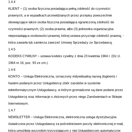
1.4.4
KLIENT – (1) osoba fizyczna posiadająca pełną zdolność do czynności
prawnych, a w wypadkach przewidzianych przez przepisy powszechnie
obowiązujące także osoba fizyczna posiadająca ograniczoną zdolność do
czynności prawnych; (2) osoba prawna; albo (3) jednostka organizacyjna
nieposiadająca osobowości prawnej, której ustawa przyznaje zdolność prawną; -
która zawarła lub zamierza zawrzeć Umowę Sprzedaży ze Sprzedawcą.
1.4.5
KODEKS CYWILNY – ustawa kodeks cywilny z dnia 23 kwietnia 1964 r. (Dz.U.
1964 nr 16, poz. 93 ze zm.).
1.4.6
KONTO – Usługa Elektroniczna, oznaczony indywidualną nazwą (loginem) i
hasłem podanym przez Usługobiorcę zbiór zasobów w systemie
teleinformatycznym Usługodawcy, w którym gromadzone są dane podane przez
Usługobiorcę oraz informacje o złożonych przez niego Zamówieniach w Sklepie
Internetowym.
1.4.7
NEWSLETTER – Usługa Elektroniczna, elektroniczna usługa dystrybucyjna
świadczona przez Usługodawcę za pośrednictwem poczty elektronicznej e-mail,
która umożliwia wszystkim korzystającym z niej Usługobiorcom automatyczne