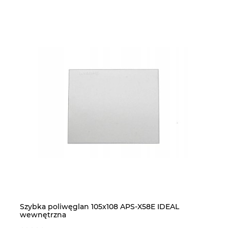
Szybka poliwęglan 105x108 APS-X58E IDEAL
Śc
wewnętrzna
H