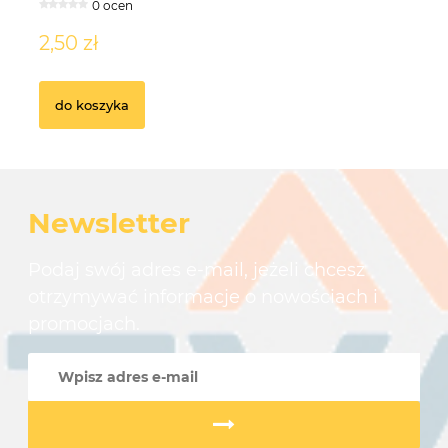
0 ocen
2,50 zł
6
do koszyka
Newsletter
Podaj swój adres e-mail, jeżeli chcesz
otrzymywać informacje o nowościach i
promocjach.