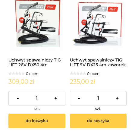
Uchwyt spawalniczy TIG
Uchwyt spawalniczy TIG
LIFT 26V DX50 4m
LIFT 9V DX25 4m zaworek
zaworek
0 ocen
0 ocen
309,00 zł
235,00 zł
-
+
-
+
szt.
szt.
do koszyka
do koszyka