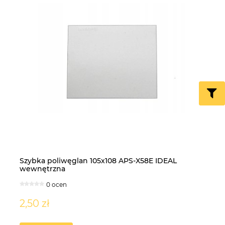
Szybka poliwęglan 105x108 APS-X58E IDEAL
Śc
wewnętrzna
H
0 ocen
2,50 zł
6