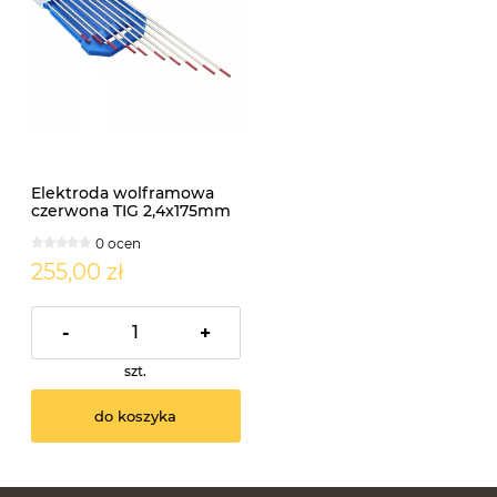
Elektroda wolframowa
czerwona TIG 2,4x175mm
10szt.
0 ocen
255,00 zł
-
+
szt.
do koszyka