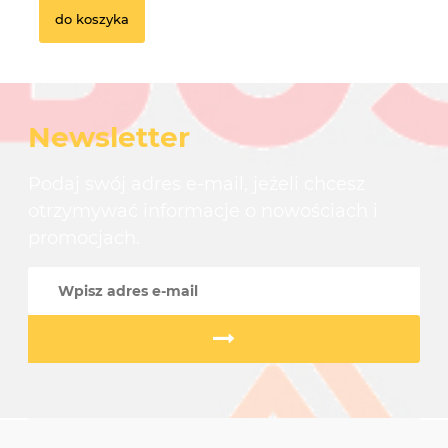
do koszyka
Newsletter
Podaj swój adres e-mail, jeżeli chcesz
otrzymywać informacje o nowościach i
promocjach.